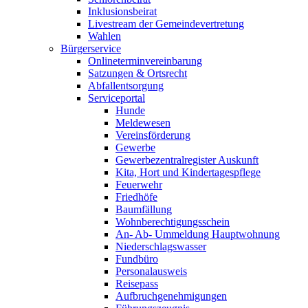
Inklusionsbeirat
Livestream der Gemeindevertretung
Wahlen
Bürgerservice
Onlineterminvereinbarung
Satzungen & Ortsrecht
Abfallentsorgung
Serviceportal
Hunde
Meldewesen
Vereinsförderung
Gewerbe
Gewerbezentralregister Auskunft
Kita, Hort und Kindertagespflege
Feuerwehr
Friedhöfe
Baumfällung
Wohnberechtigungsschein
An- Ab- Ummeldung Hauptwohnung
Niederschlagswasser
Fundbüro
Personalausweis
Reisepass
Aufbruchgenehmigungen