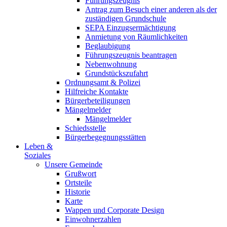
Führungszeugnis
Antrag zum Besuch einer anderen als der
zuständigen Grundschule
SEPA Einzugsermächtigung
Anmietung von Räumlichkeiten
Beglaubigung
Führungszeugnis beantragen
Nebenwohnung
Grundstückszufahrt
Ordnungsamt & Polizei
Hilfreiche Kontakte
Bürgerbeteiligungen
Mängelmelder
Mängelmelder
Schiedsstelle
Bürgerbegegnungsstätten
Leben &
Soziales
Unsere Gemeinde
Grußwort
Ortsteile
Historie
Karte
Wappen und Corporate Design
Einwohnerzahlen