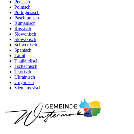
Persisch
Polnisch
Portugiesisch
Paschtunisch
Rumänisch
Russisch
Slowenisch
Slowakisch
Schwedisch
Spanisch
Tamil
Thailändisch
Tschechisch
Türkisch
Ukrainisch
Ungarisch
Vietnamesisch