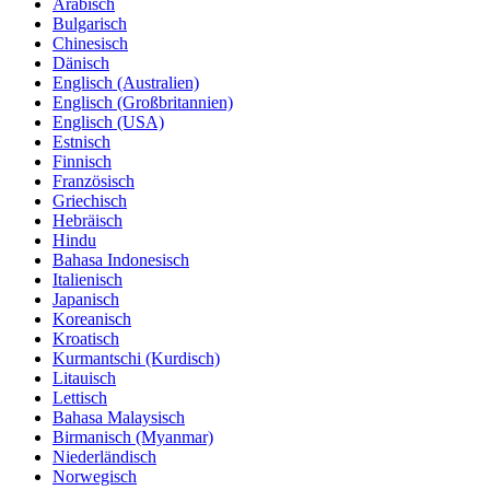
Arabisch
Bulgarisch
Chinesisch
Dänisch
Englisch (Australien)
Englisch (Großbritannien)
Englisch (USA)
Estnisch
Finnisch
Französisch
Griechisch
Hebräisch
Hindu
Bahasa Indonesisch
Italienisch
Japanisch
Koreanisch
Kroatisch
Kurmantschi (Kurdisch)
Litauisch
Lettisch
Bahasa Malaysisch
Birmanisch (Myanmar)
Niederländisch
Norwegisch