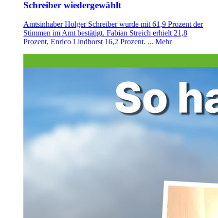
Schreiber wiedergewählt
Amtsinhaber Holger Schreiber wurde mit 61,9 Prozent der
Stimmen im Amt bestätigt. Fabian Streich erhielt 21,8
Prozent, Enrico Lindhorst 16,2 Prozent. ...
Mehr