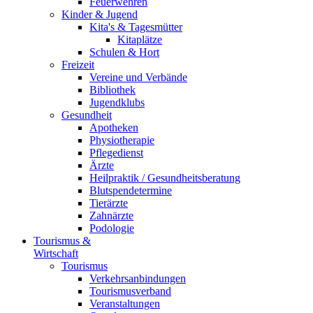
Feuerwehren
Kinder & Jugend
Kita's & Tagesmütter
Kitaplätze
Schulen & Hort
Freizeit
Vereine und Verbände
Bibliothek
Jugendklubs
Gesundheit
Apotheken
Physiotherapie
Pflegedienst
Ärzte
Heilpraktik / Gesundheitsberatung
Blutspendetermine
Tierärzte
Zahnärzte
Podologie
Tourismus &
Wirtschaft
Tourismus
Verkehrsanbindungen
Tourismusverband
Veranstaltungen