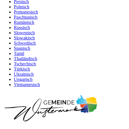
Persisch
Polnisch
Portugiesisch
Paschtunisch
Rumänisch
Russisch
Slowenisch
Slowakisch
Schwedisch
Spanisch
Tamil
Thailändisch
Tschechisch
Türkisch
Ukrainisch
Ungarisch
Vietnamesisch