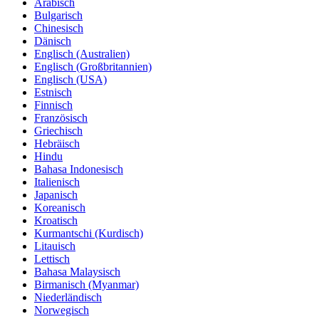
Arabisch
Bulgarisch
Chinesisch
Dänisch
Englisch (Australien)
Englisch (Großbritannien)
Englisch (USA)
Estnisch
Finnisch
Französisch
Griechisch
Hebräisch
Hindu
Bahasa Indonesisch
Italienisch
Japanisch
Koreanisch
Kroatisch
Kurmantschi (Kurdisch)
Litauisch
Lettisch
Bahasa Malaysisch
Birmanisch (Myanmar)
Niederländisch
Norwegisch