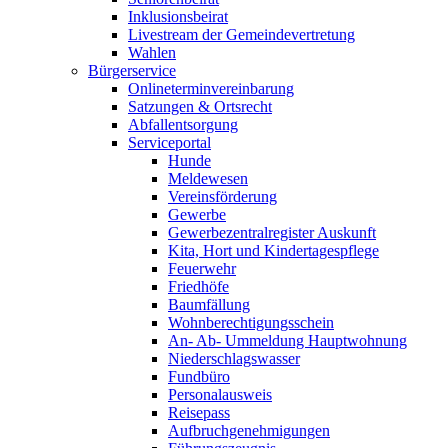
Inklusionsbeirat
Livestream der Gemeindevertretung
Wahlen
Bürgerservice
Onlineterminvereinbarung
Satzungen & Ortsrecht
Abfallentsorgung
Serviceportal
Hunde
Meldewesen
Vereinsförderung
Gewerbe
Gewerbezentralregister Auskunft
Kita, Hort und Kindertagespflege
Feuerwehr
Friedhöfe
Baumfällung
Wohnberechtigungsschein
An- Ab- Ummeldung Hauptwohnung
Niederschlagswasser
Fundbüro
Personalausweis
Reisepass
Aufbruchgenehmigungen