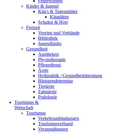
Feuerwehren
Kinder & Jugend
Kita's & Tagesmütter
Kitaplätze
Schulen & Hort
Freizeit
Vereine und Verbände
Bibliothek
Jugendklubs
Gesundheit
Apotheken
Physiotherapie
Pflegedienst
Ärzte
Heilpraktik / Gesundheitsberatung
Blutspendetermine
Tierärzte
Zahnärzte
Podologie
Tourismus &
Wirtschaft
Tourismus
Verkehrsanbindungen
Tourismusverband
Veranstaltungen