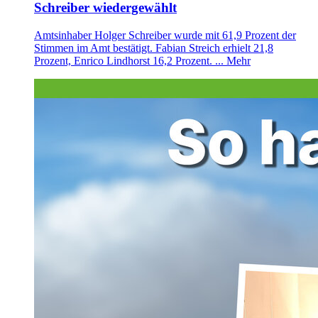
Schreiber wiedergewählt
Amtsinhaber Holger Schreiber wurde mit 61,9 Prozent der
Stimmen im Amt bestätigt. Fabian Streich erhielt 21,8
Prozent, Enrico Lindhorst 16,2 Prozent. ...
Mehr