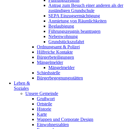
Führungszeugnis
Antrag zum Besuch einer anderen als der
zuständigen Grundschule
SEPA Einzugsermächtigung
Anmietung von Räumlichkeiten
Beglaubigung
Führungszeugnis beantragen
Nebenwohnung
Grundstückszufahrt
Ordnungsamt & Polizei
Hilfreiche Kontakte
Bürgerbeteiligungen
Mängelmelder
Mängelmelder
Schiedsstelle
Bürgerbegegnungsstätten
Leben &
Soziales
Unsere Gemeinde
Grußwort
Ortsteile
Historie
Karte
Wappen und Corporate Design
Einwohnerzahlen