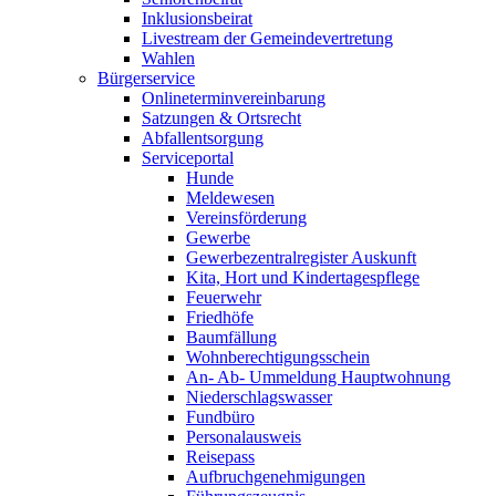
Inklusionsbeirat
Livestream der Gemeindevertretung
Wahlen
Bürgerservice
Onlineterminvereinbarung
Satzungen & Ortsrecht
Abfallentsorgung
Serviceportal
Hunde
Meldewesen
Vereinsförderung
Gewerbe
Gewerbezentralregister Auskunft
Kita, Hort und Kindertagespflege
Feuerwehr
Friedhöfe
Baumfällung
Wohnberechtigungsschein
An- Ab- Ummeldung Hauptwohnung
Niederschlagswasser
Fundbüro
Personalausweis
Reisepass
Aufbruchgenehmigungen