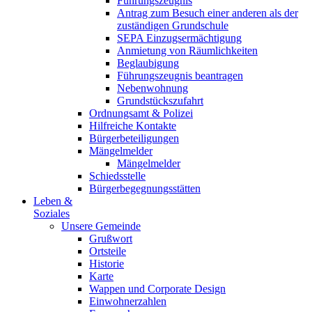
Führungszeugnis
Antrag zum Besuch einer anderen als der
zuständigen Grundschule
SEPA Einzugsermächtigung
Anmietung von Räumlichkeiten
Beglaubigung
Führungszeugnis beantragen
Nebenwohnung
Grundstückszufahrt
Ordnungsamt & Polizei
Hilfreiche Kontakte
Bürgerbeteiligungen
Mängelmelder
Mängelmelder
Schiedsstelle
Bürgerbegegnungsstätten
Leben &
Soziales
Unsere Gemeinde
Grußwort
Ortsteile
Historie
Karte
Wappen und Corporate Design
Einwohnerzahlen