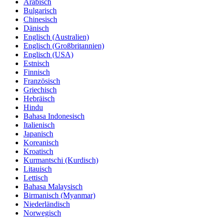
Arabisch
Bulgarisch
Chinesisch
Dänisch
Englisch (Australien)
Englisch (Großbritannien)
Englisch (USA)
Estnisch
Finnisch
Französisch
Griechisch
Hebräisch
Hindu
Bahasa Indonesisch
Italienisch
Japanisch
Koreanisch
Kroatisch
Kurmantschi (Kurdisch)
Litauisch
Lettisch
Bahasa Malaysisch
Birmanisch (Myanmar)
Niederländisch
Norwegisch