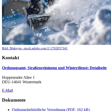
Bild:
Maksym - stock.adobe.com © 1702057341
Kontakt
Ordnungsamt, Straßenreinigung und Winterdienst
: Detailseite
Hoppenrader Allee 1
DEU-14641 Wustermark
E-Mail
Dokumente
Ordnungsbehördliche Verordnung
(
PDF, 162 kB
)