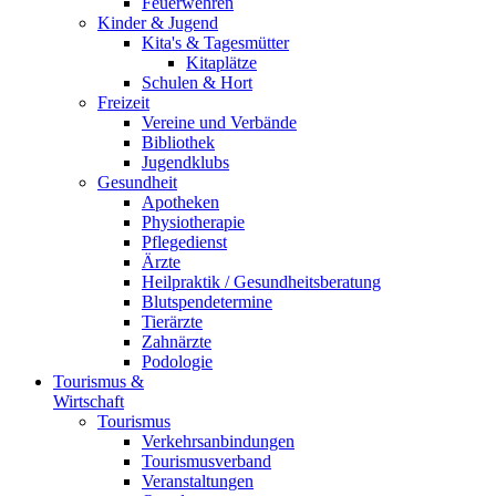
Feuerwehren
Kinder & Jugend
Kita's & Tagesmütter
Kitaplätze
Schulen & Hort
Freizeit
Vereine und Verbände
Bibliothek
Jugendklubs
Gesundheit
Apotheken
Physiotherapie
Pflegedienst
Ärzte
Heilpraktik / Gesundheitsberatung
Blutspendetermine
Tierärzte
Zahnärzte
Podologie
Tourismus &
Wirtschaft
Tourismus
Verkehrsanbindungen
Tourismusverband
Veranstaltungen