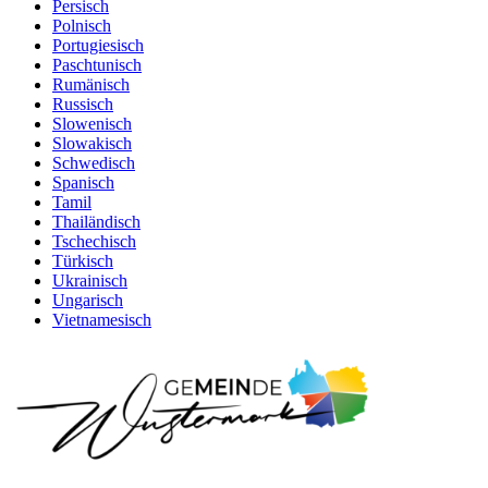
Persisch
Polnisch
Portugiesisch
Paschtunisch
Rumänisch
Russisch
Slowenisch
Slowakisch
Schwedisch
Spanisch
Tamil
Thailändisch
Tschechisch
Türkisch
Ukrainisch
Ungarisch
Vietnamesisch