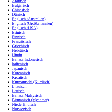
Arabisch
Bulgarisch
Chinesisch
Dänisch
Englisch (Australien)
Englisch (Großbritannien)
Englisch (USA)
Estnisch
Finnisch
Französisch
Griechisch
Hebräisch
Hindu
Bahasa Indonesisch
Italienisch
Japanisch
Koreanisch
Kroatisch
Kurmantschi (Kurdisch)
Litauisch
Lettisch
Bahasa Malaysisch
Birmanisch (Myanmar)
Niederländisch
Norwegisch