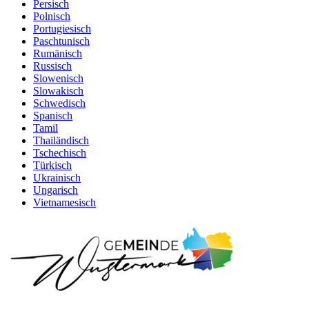
Persisch
Polnisch
Portugiesisch
Paschtunisch
Rumänisch
Russisch
Slowenisch
Slowakisch
Schwedisch
Spanisch
Tamil
Thailändisch
Tschechisch
Türkisch
Ukrainisch
Ungarisch
Vietnamesisch