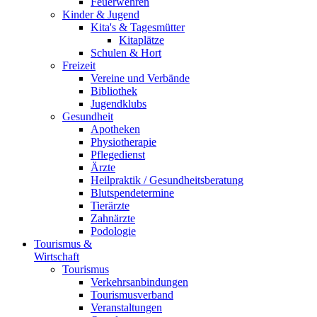
Feuerwehren
Kinder & Jugend
Kita's & Tagesmütter
Kitaplätze
Schulen & Hort
Freizeit
Vereine und Verbände
Bibliothek
Jugendklubs
Gesundheit
Apotheken
Physiotherapie
Pflegedienst
Ärzte
Heilpraktik / Gesundheitsberatung
Blutspendetermine
Tierärzte
Zahnärzte
Podologie
Tourismus &
Wirtschaft
Tourismus
Verkehrsanbindungen
Tourismusverband
Veranstaltungen