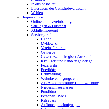
Inklusionsbeirat
Livestream der Gemeindevertretung
Wahlen
Bürgerservice
Onlineterminvereinbarung
Satzungen & Ortsrecht
Abfallentsorgung
Serviceportal
Hunde
Meldewesen
Vereinsförderung
Gewerbe
Gewerbezentralregister Auskunft
Kita, Hort und Kindertagespflege
Feuerwehr
Friedhöfe
Baumfällung
Wohnberechtigungsschein
An- Ab- Ummeldung Hauptwohnung
Niederschlagswasser
Fundbüro
Personalausweis
Reisepass
Aufbruchgenehmigungen