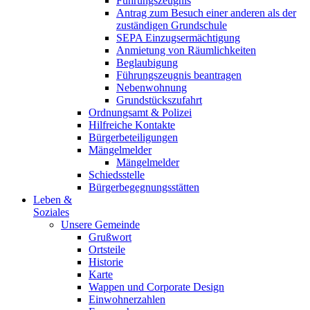
Führungszeugnis
Antrag zum Besuch einer anderen als der
zuständigen Grundschule
SEPA Einzugsermächtigung
Anmietung von Räumlichkeiten
Beglaubigung
Führungszeugnis beantragen
Nebenwohnung
Grundstückszufahrt
Ordnungsamt & Polizei
Hilfreiche Kontakte
Bürgerbeteiligungen
Mängelmelder
Mängelmelder
Schiedsstelle
Bürgerbegegnungsstätten
Leben &
Soziales
Unsere Gemeinde
Grußwort
Ortsteile
Historie
Karte
Wappen und Corporate Design
Einwohnerzahlen