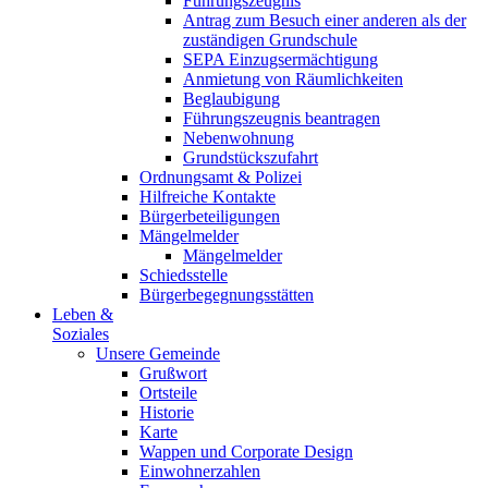
Führungszeugnis
Antrag zum Besuch einer anderen als der
zuständigen Grundschule
SEPA Einzugsermächtigung
Anmietung von Räumlichkeiten
Beglaubigung
Führungszeugnis beantragen
Nebenwohnung
Grundstückszufahrt
Ordnungsamt & Polizei
Hilfreiche Kontakte
Bürgerbeteiligungen
Mängelmelder
Mängelmelder
Schiedsstelle
Bürgerbegegnungsstätten
Leben &
Soziales
Unsere Gemeinde
Grußwort
Ortsteile
Historie
Karte
Wappen und Corporate Design
Einwohnerzahlen