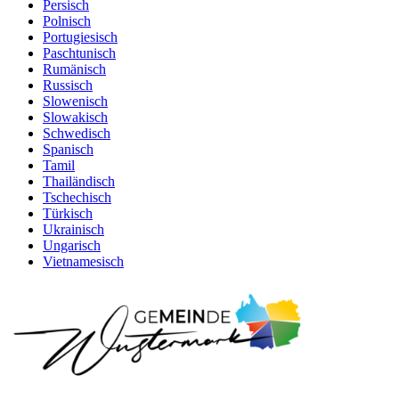
Persisch
Polnisch
Portugiesisch
Paschtunisch
Rumänisch
Russisch
Slowenisch
Slowakisch
Schwedisch
Spanisch
Tamil
Thailändisch
Tschechisch
Türkisch
Ukrainisch
Ungarisch
Vietnamesisch