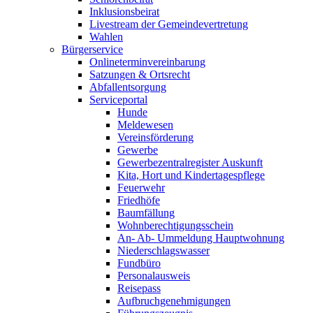
Inklusionsbeirat
Livestream der Gemeindevertretung
Wahlen
Bürgerservice
Onlineterminvereinbarung
Satzungen & Ortsrecht
Abfallentsorgung
Serviceportal
Hunde
Meldewesen
Vereinsförderung
Gewerbe
Gewerbezentralregister Auskunft
Kita, Hort und Kindertagespflege
Feuerwehr
Friedhöfe
Baumfällung
Wohnberechtigungsschein
An- Ab- Ummeldung Hauptwohnung
Niederschlagswasser
Fundbüro
Personalausweis
Reisepass
Aufbruchgenehmigungen