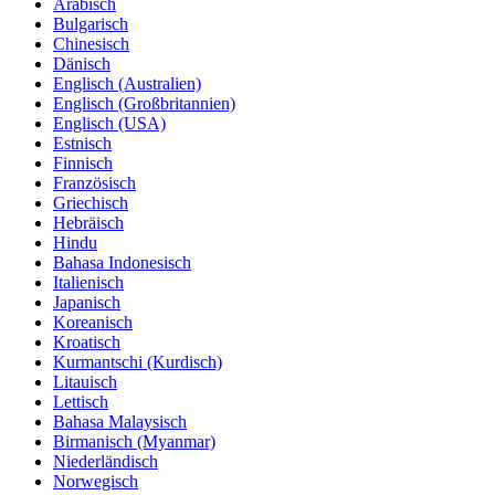
Arabisch
Bulgarisch
Chinesisch
Dänisch
Englisch (Australien)
Englisch (Großbritannien)
Englisch (USA)
Estnisch
Finnisch
Französisch
Griechisch
Hebräisch
Hindu
Bahasa Indonesisch
Italienisch
Japanisch
Koreanisch
Kroatisch
Kurmantschi (Kurdisch)
Litauisch
Lettisch
Bahasa Malaysisch
Birmanisch (Myanmar)
Niederländisch
Norwegisch