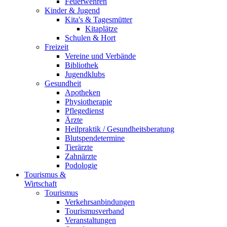
Feuerwehren
Kinder & Jugend
Kita's & Tagesmütter
Kitaplätze
Schulen & Hort
Freizeit
Vereine und Verbände
Bibliothek
Jugendklubs
Gesundheit
Apotheken
Physiotherapie
Pflegedienst
Ärzte
Heilpraktik / Gesundheitsberatung
Blutspendetermine
Tierärzte
Zahnärzte
Podologie
Tourismus &
Wirtschaft
Tourismus
Verkehrsanbindungen
Tourismusverband
Veranstaltungen