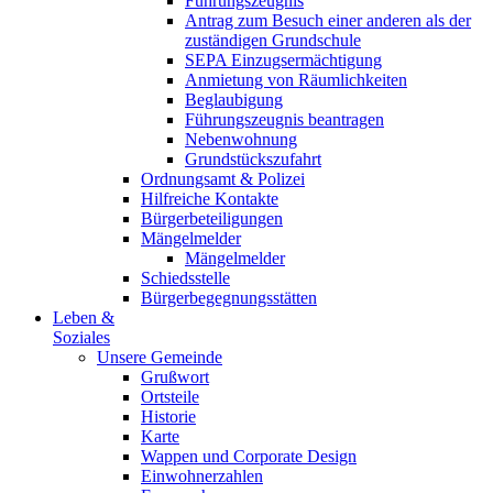
Führungszeugnis
Antrag zum Besuch einer anderen als der
zuständigen Grundschule
SEPA Einzugsermächtigung
Anmietung von Räumlichkeiten
Beglaubigung
Führungszeugnis beantragen
Nebenwohnung
Grundstückszufahrt
Ordnungsamt & Polizei
Hilfreiche Kontakte
Bürgerbeteiligungen
Mängelmelder
Mängelmelder
Schiedsstelle
Bürgerbegegnungsstätten
Leben &
Soziales
Unsere Gemeinde
Grußwort
Ortsteile
Historie
Karte
Wappen und Corporate Design
Einwohnerzahlen