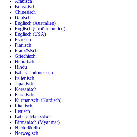
Arabisch
Bulgarisch
Chinesisch
Dänisch
Englisch (Australien)
Englisch (Großbritannien)
Englisch (USA)
Estnisch
Finnisch
Französisch
Griechisch
Hebräisch
Hindu
Bahasa Indonesisch
Italienisch
Japanisch
Koreanisch
Kroatisch
Kurmantschi (Kurdisch)
Litauisch
Lettisch
Bahasa Malaysisch
Birmanisch (Myanmar)
Niederländisch
Norwegisch