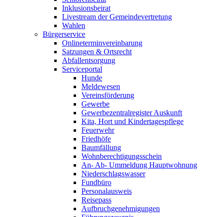
Inklusionsbeirat
Livestream der Gemeindevertretung
Wahlen
Bürgerservice
Onlineterminvereinbarung
Satzungen & Ortsrecht
Abfallentsorgung
Serviceportal
Hunde
Meldewesen
Vereinsförderung
Gewerbe
Gewerbezentralregister Auskunft
Kita, Hort und Kindertagespflege
Feuerwehr
Friedhöfe
Baumfällung
Wohnberechtigungsschein
An- Ab- Ummeldung Hauptwohnung
Niederschlagswasser
Fundbüro
Personalausweis
Reisepass
Aufbruchgenehmigungen