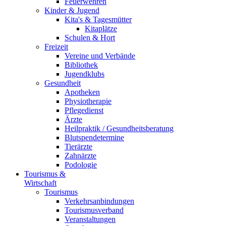
Feuerwehren
Kinder & Jugend
Kita's & Tagesmütter
Kitaplätze
Schulen & Hort
Freizeit
Vereine und Verbände
Bibliothek
Jugendklubs
Gesundheit
Apotheken
Physiotherapie
Pflegedienst
Ärzte
Heilpraktik / Gesundheitsberatung
Blutspendetermine
Tierärzte
Zahnärzte
Podologie
Tourismus &
Wirtschaft
Tourismus
Verkehrsanbindungen
Tourismusverband
Veranstaltungen