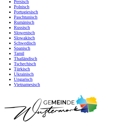
Persisch
Polnisch
Portugiesisch
Paschtunisch
Rumänisch
Russisch
Slowenisch
Slowakisch
Schwedisch
Spanisch
Tamil
Thailändisch
Tschechisch
Türkisch
Ukrainisch
Ungarisch
Vietnamesisch