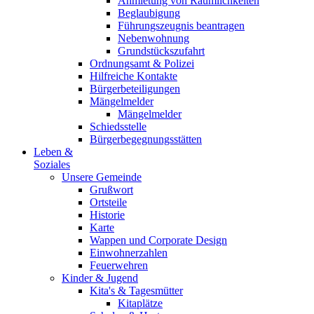
Anmietung von Räumlichkeiten
Beglaubigung
Führungszeugnis beantragen
Nebenwohnung
Grundstückszufahrt
Ordnungsamt & Polizei
Hilfreiche Kontakte
Bürgerbeteiligungen
Mängelmelder
Mängelmelder
Schiedsstelle
Bürgerbegegnungsstätten
Leben &
Soziales
Unsere Gemeinde
Grußwort
Ortsteile
Historie
Karte
Wappen und Corporate Design
Einwohnerzahlen
Feuerwehren
Kinder & Jugend
Kita's & Tagesmütter
Kitaplätze