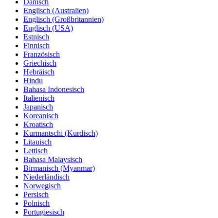
Dänisch
Englisch (Australien)
Englisch (Großbritannien)
Englisch (USA)
Estnisch
Finnisch
Französisch
Griechisch
Hebräisch
Hindu
Bahasa Indonesisch
Italienisch
Japanisch
Koreanisch
Kroatisch
Kurmantschi (Kurdisch)
Litauisch
Lettisch
Bahasa Malaysisch
Birmanisch (Myanmar)
Niederländisch
Norwegisch
Persisch
Polnisch
Portugiesisch