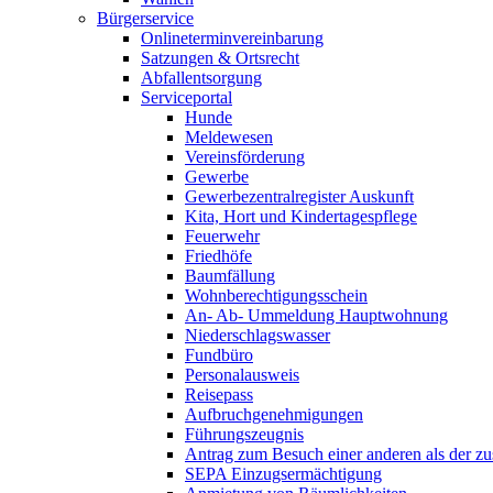
Bürgerservice
Onlineterminvereinbarung
Satzungen & Ortsrecht
Abfallentsorgung
Serviceportal
Hunde
Meldewesen
Vereinsförderung
Gewerbe
Gewerbezentralregister Auskunft
Kita, Hort und Kindertagespflege
Feuerwehr
Friedhöfe
Baumfällung
Wohnberechtigungsschein
An- Ab- Ummeldung Hauptwohnung
Niederschlagswasser
Fundbüro
Personalausweis
Reisepass
Aufbruchgenehmigungen
Führungszeugnis
Antrag zum Besuch einer anderen als der z
SEPA Einzugsermächtigung