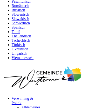
Paschtunisch
Rumänisch
Russisch
Slowenisch
Slowakisch
Schwedisch
Spanisch
Tamil
Thailändisch
Tschechisch
Türkisch
Ukrainisch
Ungarisch
Vietnamesisch
Verwaltung &
Politik
Allgemeines