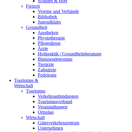
Schulen & Hort
Freizeit
Vereine und Verbände
Bibliothek
Jugendklubs
Gesundheit
Apotheken
Physiotherapie
Pflegedienst
Ärzte
Heilpraktik / Gesundheitsberatung
Blutspendetermine
Tierärzte
Zahnärzte
Podologie
Tourismus &
Wirtschaft
Tourismus
Verkehrsanbindungen
Tourismusverband
Veranstaltungen
Ortsplan
Wirtschaft
Güterverkehrszentrum
Unternehmen